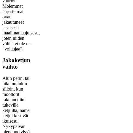
vauriot.
Molemmat
järjestelmät
ovat
jakautuneet
tasaisesti
maailmanlaajuisesti,
joten niiden
välillä ei ole ns.
”voittajaa”.
Jakoketjun
vaihto
Alun perin, tai
pikemminkin
silloin, kun
moottorit
rakennettiin
tukevilla
ketjuilla, nämä
ketjut kestivät
ikuisesti.
Nykypäivän
pienennetyissä