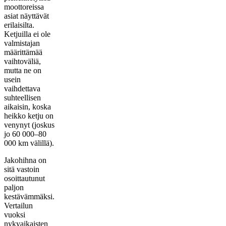
moottoreissa
asiat näyttävät
erilaisilta.
Ketjuilla ei ole
valmistajan
määrittämää
vaihtoväliä,
mutta ne on
usein
vaihdettava
suhteellisen
aikaisin, koska
heikko ketju on
venynyt (joskus
jo 60 000–80
000 km välillä).
Jakohihna on
sitä vastoin
osoittautunut
paljon
kestävämmäksi.
Vertailun
vuoksi
nykyaikaisten