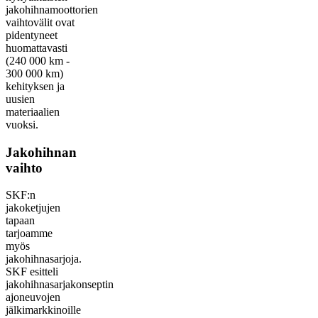
jakohihnamoottorien
vaihtovälit ovat
pidentyneet
huomattavasti
(240 000 km -
300 000 km)
kehityksen ja
uusien
materiaalien
vuoksi.
Jakohihnan
vaihto
SKF:n
jakoketjujen
tapaan
tarjoamme
myös
jakohihnasarjoja.
SKF esitteli
jakohihnasarjakonseptin
ajoneuvojen
jälkimarkkinoille