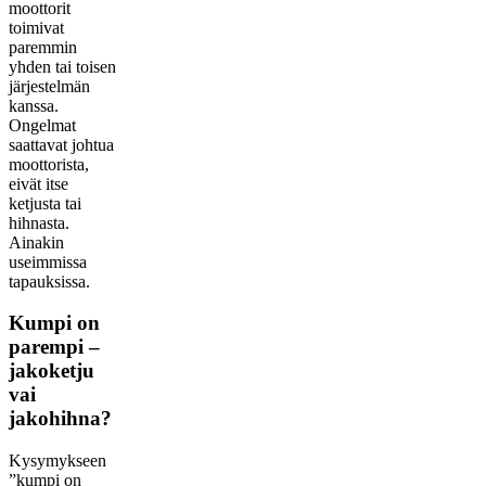
moottorit
toimivat
paremmin
yhden tai toisen
järjestelmän
kanssa.
Ongelmat
saattavat johtua
moottorista,
eivät itse
ketjusta tai
hihnasta.
Ainakin
useimmissa
tapauksissa.
Kumpi on
parempi –
jakoketju
vai
jakohihna?
Kysymykseen
”kumpi on