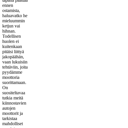
tapana päättää
ennen
ostamista,
haluavatko he
mieluummin
ketjun vai
hihnan.
Todellisen
huolen ei
kuitenkaan
pitäisi liittyä
jakopäähän,
vaan lukuisiin
tehtäviin, joita
pyydämme
moottoria
suorittamaan.
On
suositeltavaa
tutkia meitä
kiinnostavien
autojen
moottorit ja
tarkistaa
mahdolliset