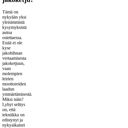
Tämä on
nykyään yksi
yleisimmistä
kysymyksistä
autoa
ostettaessa.
Enää ei ole
kyse
jakohihnan
vertaamisesta
jakoketjuun,
vaan
molempien
leirien
moottoreiden
laadun
ymmärtämisestä.
Miksi näin?
Lyhyt selitys
on, että
tekniikka on
edistynyt ja
nykyaikaiset