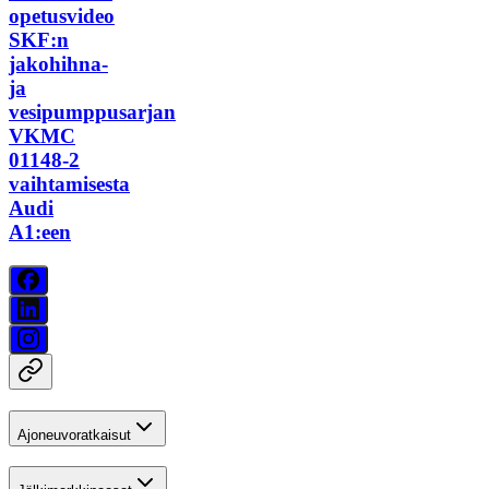
opetusvideo
SKF:n
jakohihna-
ja
vesipumppusarjan
VKMC
01148-2
vaihtamisesta
Audi
A1:een
Ajoneuvoratkaisut