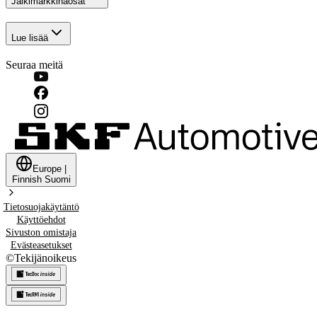
Jälkimarkkinaosat
Lue lisää
Seuraa meitä
Europe
|
Finnish
Suomi
Tietosuojakäytäntö
Käyttöehdot
Sivuston omistaja
Evästeasetukset
©
Tekijänoikeus