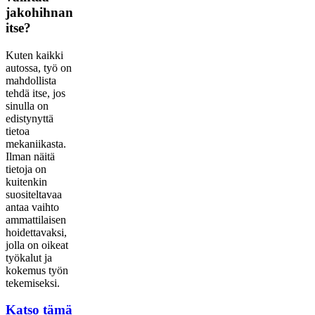
jakohihnan
itse?
Kuten kaikki
autossa, työ on
mahdollista
tehdä itse, jos
sinulla on
edistynyttä
tietoa
mekaniikasta.
Ilman näitä
tietoja on
kuitenkin
suositeltavaa
antaa vaihto
ammattilaisen
hoidettavaksi,
jolla on oikeat
työkalut ja
kokemus työn
tekemiseksi.
Katso tämä