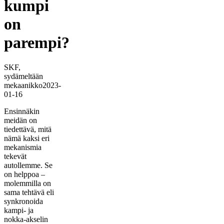
kumpi
on
parempi?
SKF,
sydämeltään
mekaanikko
2023-
01-16
Ensinnäkin
meidän on
tiedettävä, mitä
nämä kaksi eri
mekanismia
tekevät
autollemme. Se
on helppoa –
molemmilla on
sama tehtävä eli
synkronoida
kampi- ja
nokka-akselin