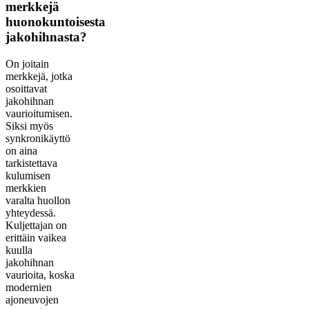
merkkejä
huonokuntoisesta
jakohihnasta?
On joitain
merkkejä, jotka
osoittavat
jakohihnan
vaurioitumisen.
Siksi myös
synkronikäyttö
on aina
tarkistettava
kulumisen
merkkien
varalta huollon
yhteydessä.
Kuljettajan on
erittäin vaikea
kuulla
jakohihnan
vaurioita, koska
modernien
ajoneuvojen