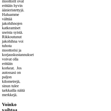
moottorit ovat
erittäin hyvin
äänieristettyjä.
Haluamme
välttää
jakohihnojen
katkeamiset
useista syistä.
Rikkoutunut
jakohihna voi
tuhota
moottorisi ja
korjauskustannukset
voivat olla
erittäin
korkeat. Jos
autossasi on
paljon
kilometrejä,
sinun tulee
tarkkailla näitä
merkkejä.
Voinko
vaihtaa