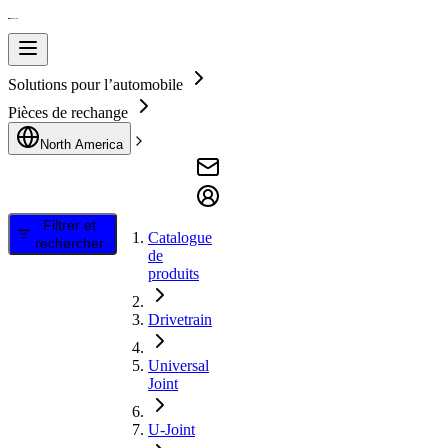
Solutions pour l’automobile
Pièces de rechange
North America
Filtrer et
Catalogue
rechercher
de
produits
Drivetrain
Universal
Joint
U-Joint