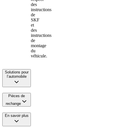
des
instructions
de
SKF
et
des
instructions
de
montage
du
véhicule.
Solutions pour
l’automobile
Pièces de
rechange
En savoir plus