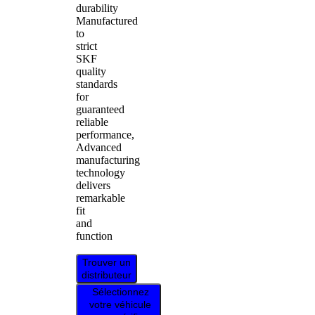
durability
Manufactured
to
strict
SKF
quality
standards
for
guaranteed
reliable
performance,
Advanced
manufacturing
technology
delivers
remarkable
fit
and
function
Trouver un
distributeur
Sélectionnez
votre véhicule