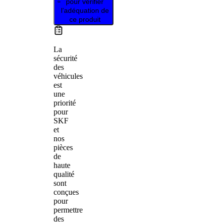
pour vérifier
l’adéquation de
ce produit
La
sécurité
des
véhicules
est
une
priorité
pour
SKF
et
nos
pièces
de
haute
qualité
sont
conçues
pour
permettre
des