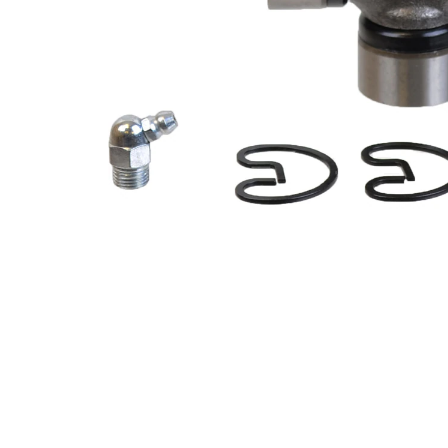
SKFMC-
Joint
1
790234