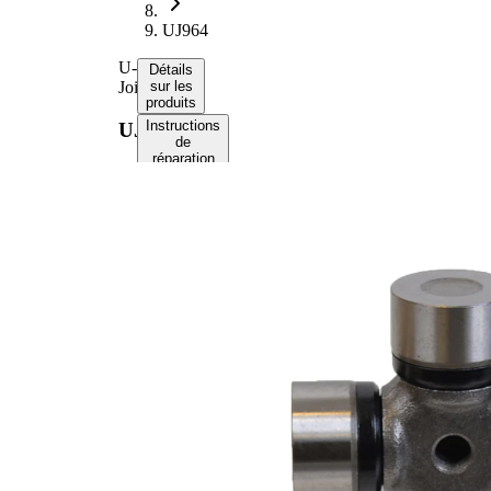
UJ964
U-
Détails
Joint
sur les
produits
Instructions
UJ964
de
réparation
Numéros
d’équipement
d’origine
Informations
produit
Propriété
Valeur
Outer
1.25 in
Diameter
Outside
3.210
Lock-Up
in
1
Liste de pièces
Nom
Référence
Quantité
d'article