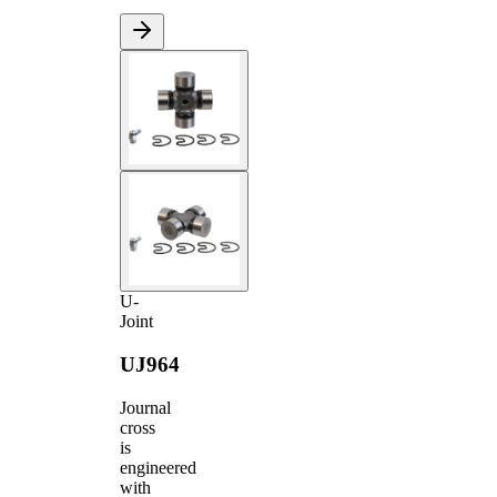
U-
Joint
UJ964
Journal
cross
is
engineered
with