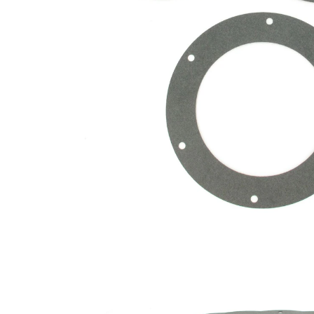
Number
6
of Holes
Inner
5 in
Diameter
Liste de pièces
Nom
Référence
Quantité
d'article
SKFSH-
Gasket
1
450768G