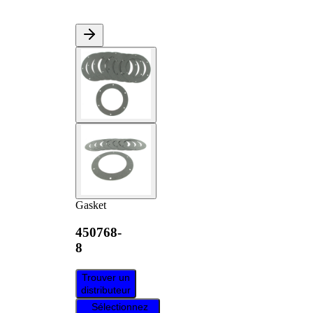
Gasket
450768-
8
Trouver un
distributeur
Sélectionnez