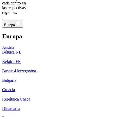
cada centro en
las respectivas
regiones.
Europa
Europa
Austria
Bélgica NL
Bélgica FR
Bosnia-Herzegovina
Bulgaria
Croacia
República Checa
Dinamarca