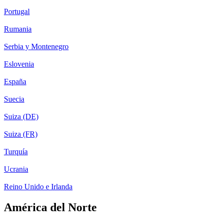
Portugal
Rumania
Serbia y Montenegro
Eslovenia
España
Suecia
Suiza (DE)
Suiza (FR)
Turquía
Ucrania
Reino Unido e Irlanda
América del Norte