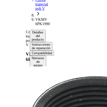
trapecial
poli V
VKMV
6PK1990
Correa
Detalles
trapecial
del
producto
poli
V
Instrucciones
de reparación
Compatibilidad
VKMV
Números
6PK1990
de
equipo
original
(OE)
Información del
producto
Propiedad
Valor
Longitud
1990 mm
21,36
Ancho