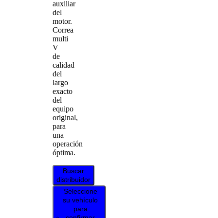
auxiliar
del
motor.
Correa
multi
V
de
calidad
del
largo
exacto
del
equipo
original,
para
una
operación
óptima.
Buscar
distribuidor
Seleccione
su vehículo
para
confirmar