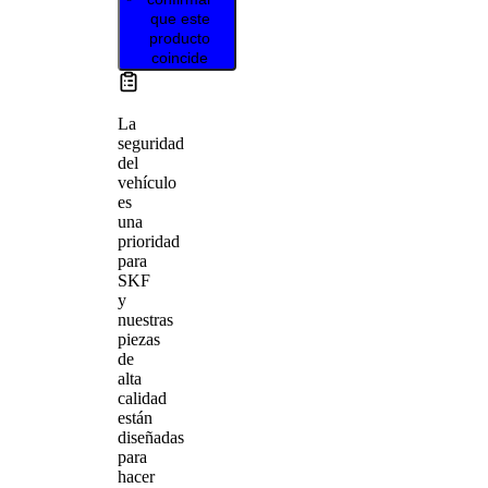
que este
producto
coincide
La
seguridad
del
vehículo
es
una
prioridad
para
SKF
y
nuestras
piezas
de
alta
calidad
están
diseñadas
para
hacer