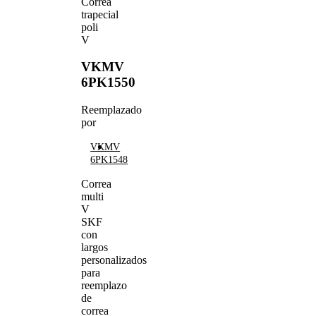
Correa
trapecial
poli
V
VKMV
6PK1550
Reemplazado
por
VKMV
6PK1548
Correa
multi
V
SKF
con
largos
personalizados
para
reemplazo
de
correa