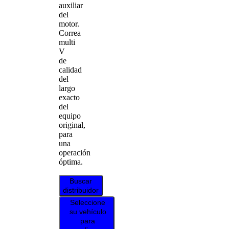
auxiliar
del
motor.
Correa
multi
V
de
calidad
del
largo
exacto
del
equipo
original,
para
una
operación
óptima.
Buscar
distribuidor
Seleccione
su vehículo
para