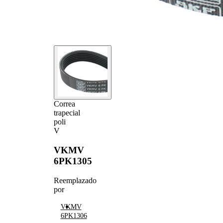
Correa
trapecial
poli
V
VKMV
6PK1305
Reemplazado
por
VKMV
6PK1306