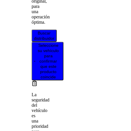
original,
para
una
operación
óptima.
Buscar
distribuidor
Seleccione
su vehículo
para
confirmar
que este
producto
coincide
La
seguridad
del
vehículo
es
una
prioridad