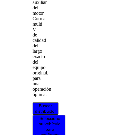
auxiliar
del
motor.
Correa
multi
V
de
calidad
del
largo
exacto
del
equipo
original,
para
una
operación
óptima.
Buscar
distribuidor
Seleccione
su vehículo
para
confirmar