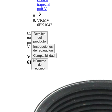
trapecial
poli V
VKMV
6PK1042
Correa
Detalles
trapecial
del
producto
poli
V
Instrucciones
de reparación
Compatibilidad
VKMV
Números
6PK1042
de
equipo
original
(OE)
Información del
producto
Propiedad
Valor
Longitud
1042 mm
21,36
Ancho