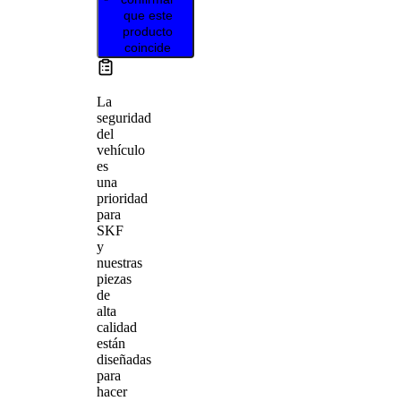
que este
producto
coincide
La
seguridad
del
vehículo
es
una
prioridad
para
SKF
y
nuestras
piezas
de
alta
calidad
están
diseñadas
para
hacer