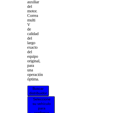
auxiliar
del
motor.
Correa
multi
V
de
calidad
del
largo
exacto
del
equipo
original,
para
una
operación
óptima.
Buscar
distribuidor
Seleccione
su vehículo
para
confirmar