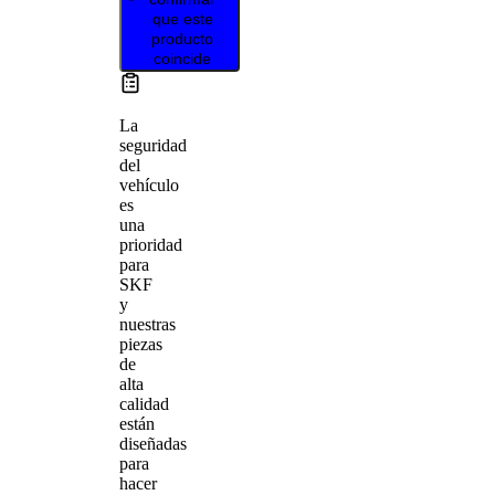
que este
producto
coincide
La
seguridad
del
vehículo
es
una
prioridad
para
SKF
y
nuestras
piezas
de
alta
calidad
están
diseñadas
para
hacer