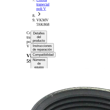
trapecial
poli V
VKMV
5SK868
Correa
Detalles
trapecial
del
producto
poli
V
Instrucciones
de reparación
Compatibilidad
VKMV
Números
5SK868
de
equipo
original
(OE)
Información del
producto
Propiedad
Valor
Longitud
868 mm
17,80
Ancho