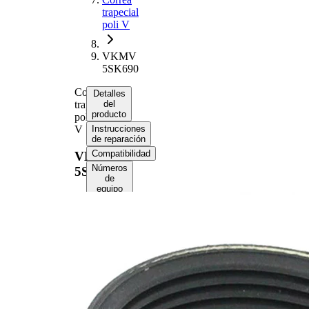
trapecial
poli V
VKMV
5SK690
Correa
Detalles
trapecial
del
producto
poli
V
Instrucciones
de reparación
Compatibilidad
VKMV
Números
5SK690
de
equipo
original
(OE)
Información del
producto
Propiedad
Valor
Longitud
690 mm
17,80
Ancho