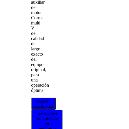
auxiliar
del
motor.
Correa
multi
V
de
calidad
del
largo
exacto
del
equipo
original,
para
una
operación
óptima.
Buscar
distribuidor
Seleccione
su vehículo
para
confirmar