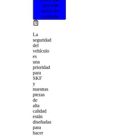
que este
producto
coincide
La
seguridad
del
vehículo
es
una
prioridad
para
SKF
y
nuestras
piezas
de
alta
calidad
están
diseñadas
para
hacer