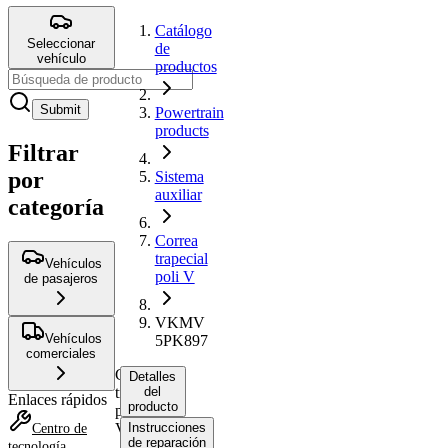
Catálogo
Seleccionar
de
vehículo
productos
Submit
Powertrain
products
Filtrar
por
Sistema
auxiliar
categoría
Correa
trapecial
Vehículos
poli V
de pasajeros
VKMV
Vehículos
5PK897
comerciales
Correa
Detalles
trapecial
del
Enlaces rápidos
producto
poli
V
Instrucciones
Centro de
de reparación
tecnología