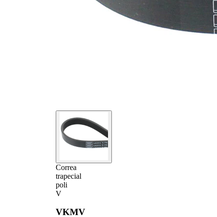
las correas
Dien-
Caucho)
Correa
trapecial
poli
V
VKMV