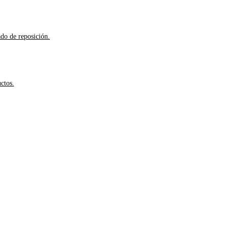
ado de reposición.
ctos.