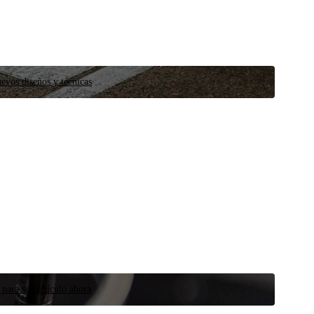
evos diseños y técnicas
 para su vehículo ahora