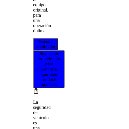
equipo
original,
para
una
operación
óptima.
Buscar
distribuidor
Seleccione
su vehículo
para
confirmar
que este
producto
coincide
La
seguridad
del
vehículo
es
una