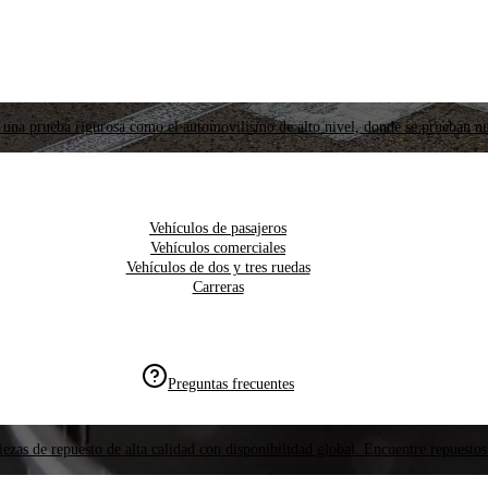
 una prueba rigurosa como el automovilismo de alto nivel, donde se prueban nu
Vehículos de pasajeros
Vehículos comerciales
Vehículos de dos y tres ruedas
Carreras
Preguntas frecuentes
ezas de repuesto de alta calidad con disponibilidad global. Encuentre repuestos