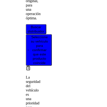
original,
para
una
operación
óptima.
Buscar
distribuidor
Seleccione
su vehículo
para
confirmar
que este
producto
coincide
La
seguridad
del
vehículo
es
una
prioridad