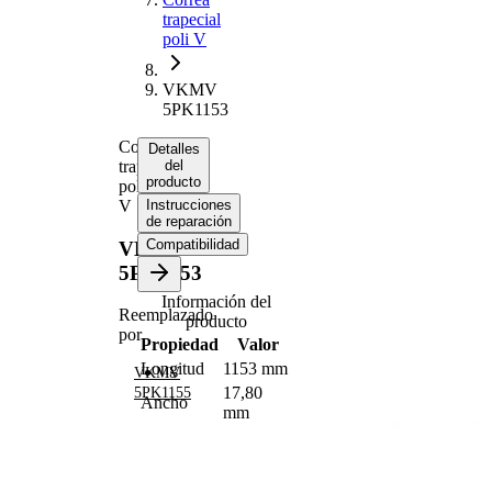
trapecial
poli V
VKMV
5PK1153
Correa
Detalles
trapecial
del
producto
poli
V
Instrucciones
de reparación
Compatibilidad
VKMV
5PK1153
Información del
Reemplazado
producto
por
Propiedad
Valor
Longitud
1153 mm
VKMV
17,80
5PK1155
Ancho
mm
Color
negro
Número de
5
nervaduras