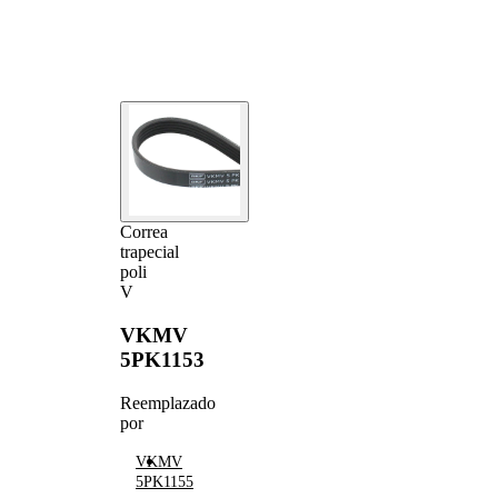
Correa
trapecial
poli
V
VKMV
5PK1153
Reemplazado
por
VKMV
5PK1155