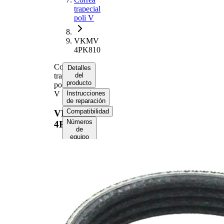
trapecial
poli V
VKMV
4PK810
Correa
Detalles
trapecial
del
producto
poli
V
Instrucciones
de reparación
Compatibilidad
VKMV
Números
4PK810
de
equipo
original
(OE)
Información del
producto
Propiedad
Valor
Longitud
810 mm
14,24
Ancho