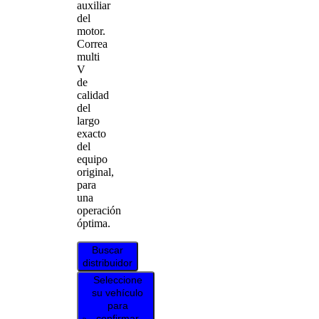
auxiliar
del
motor.
Correa
multi
V
de
calidad
del
largo
exacto
del
equipo
original,
para
una
operación
óptima.
Buscar
distribuidor
Seleccione
su vehículo
para
confirmar