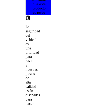
que este
producto
coincide
La
seguridad
del
vehículo
es
una
prioridad
para
SKF
y
nuestras
piezas
de
alta
calidad
están
diseñadas
para
hacer