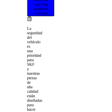
que este
producto
coincide
La
seguridad
del
vehículo
es
una
prioridad
para
SKF
y
nuestras
piezas
de
alta
calidad
están
diseñadas
para
hacer