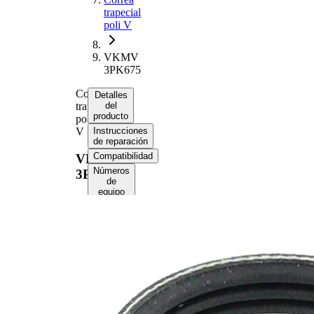
trapecial
poli V
VKMV
3PK675
Correa
Detalles
trapecial
del
producto
poli
V
Instrucciones
de reparación
Compatibilidad
VKMV
Números
3PK675
de
equipo
original
(OE)
Información del
producto
Propiedad
Valor
Longitud
675 mm
10,68
Ancho