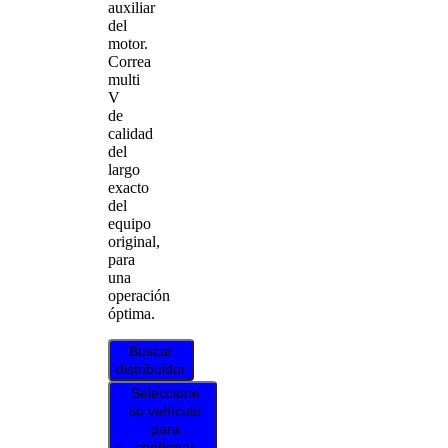
auxiliar
del
motor.
Correa
multi
V
de
calidad
del
largo
exacto
del
equipo
original,
para
una
operación
óptima.
Buscar
distribuidor
Seleccione
su vehículo
para
confirmar