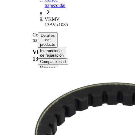
trapezoidal
VKMV
13AVx1085
Correa
Detalles
trapezoidal
del
producto
Instrucciones
VKMV
de reparación
13AVx1085
Compatibilidad
Números
de
equipo
original
(OE)
Información del
producto
Propiedad
Valor
1085
Longitud
mm
13
Ancho