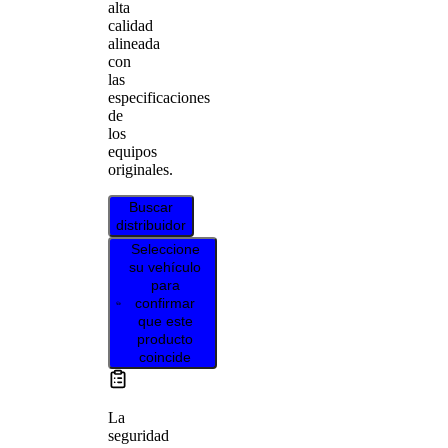
alta
calidad
alineada
con
las
especificaciones
de
los
equipos
originales.
Buscar
distribuidor
Seleccione
su vehículo
para
confirmar
que este
producto
coincide
La
seguridad