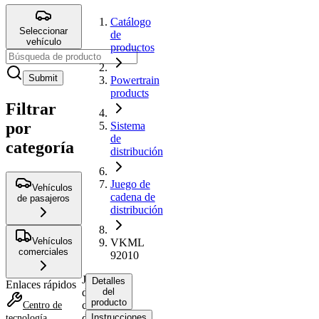
Catálogo
Seleccionar
de
vehículo
productos
Submit
Powertrain
products
Filtrar
por
Sistema
de
categoría
distribución
Juego de
Vehículos
cadena de
de pasajeros
distribución
Vehículos
VKML
comerciales
92010
Juego
Detalles
Enlaces rápidos
de
del
producto
cadena
Centro de
de
Instrucciones
tecnología