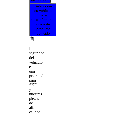
distribuidor
Seleccione
su vehículo
para
confirmar
que este
producto
coincide
La
seguridad
del
vehículo
es
una
prioridad
para
SKF
y
nuestras
piezas
de
alta
calidad