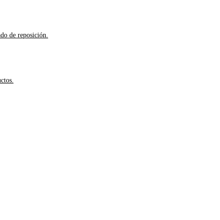
ado de reposición.
ctos.