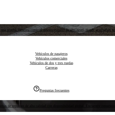
 una prueba rigurosa como el automovilismo de alto nivel, donde se prueban nu
Vehículos de pasajeros
Vehículos comerciales
Vehículos de dos y tres ruedas
Carreras
Preguntas frecuentes
ezas de repuesto de alta calidad con disponibilidad global. Encuentre repuestos