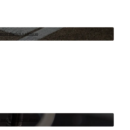
evos diseños y técnicas
 para su vehículo ahora