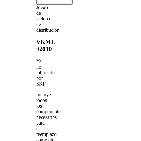
Juego
de
cadena
de
distribución
VKML
92010
Ya
no
fabricado
por
SKF
Incluye
todos
los
componentes
necesarios
para
el
reemplazo
completo