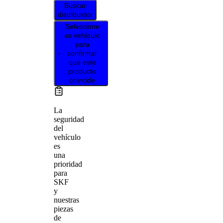
Buscar
distribuidor
Seleccione
su vehículo
para
confirmar
que este
producto
coincide
La
seguridad
del
vehículo
es
una
prioridad
para
SKF
y
nuestras
piezas
de