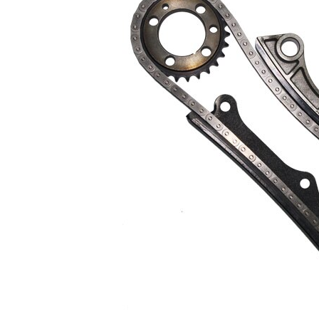
Propiedad
Valor
Dimensión
de la
9,525
cadena de
distribución
Número de
82
eslabones
Modelo
Símplex
cadena
Modelo
cadena
cadena
cerrada