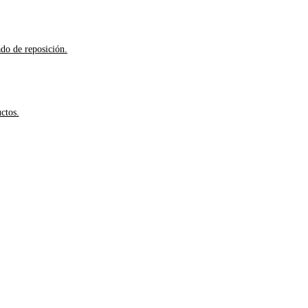
ado de reposición.
ctos.