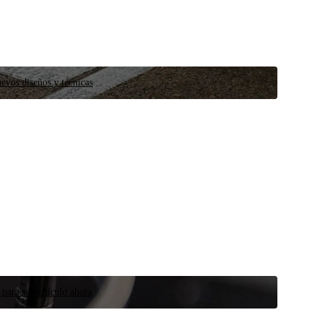
evos diseños y técnicas
 para su vehículo ahora