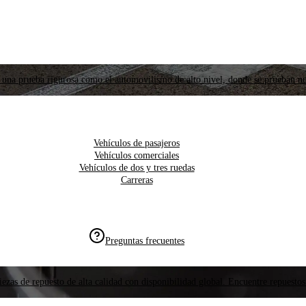
 una prueba rigurosa como el automovilismo de alto nivel, donde se prueban nu
Vehículos de pasajeros
Vehículos comerciales
Vehículos de dos y tres ruedas
Carreras
Preguntas frecuentes
ezas de repuesto de alta calidad con disponibilidad global. Encuentre repuestos