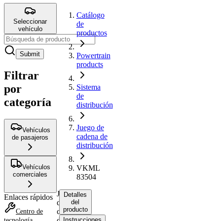
Catálogo
Seleccionar
de
vehículo
productos
Submit
Powertrain
products
Filtrar
por
Sistema
de
categoría
distribución
Juego de
Vehículos
cadena de
de pasajeros
distribución
Vehículos
VKML
comerciales
83504
Juego
Detalles
Enlaces rápidos
de
del
producto
cadena
Centro de
de
Instrucciones
tecnología