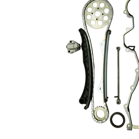
Artículo
sin
complementario/Información
accesorios
complementaria
Número de eslabones
120
Modelo cadena
Símplex
cadena
Modelo cadena
cerrada