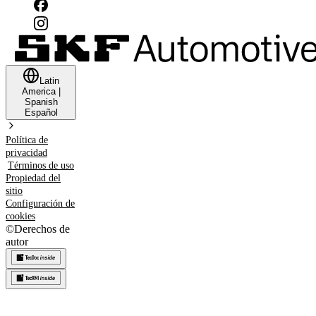
Latin
America
|
Spanish
Español
Política de
privacidad
Términos de uso
Propiedad del
sitio
Configuración de
cookies
©
Derechos de
autor