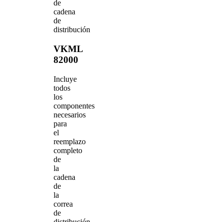
de
cadena
de
distribución
VKML
82000
Incluye
todos
los
componentes
necesarios
para
el
reemplazo
completo
de
la
cadena
de
la
correa
de
distribución