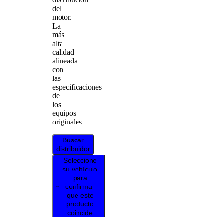
del
motor.
La
más
alta
calidad
alineada
con
las
especificaciones
de
los
equipos
originales.
Buscar
distribuidor
Seleccione
su vehículo
para
confirmar
que este
producto
coincide