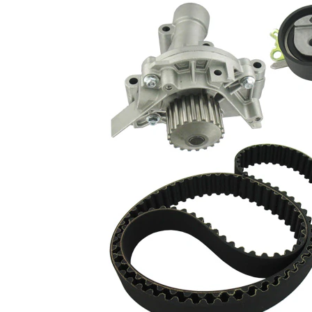
producto
Propiedad
Valor
Número de
153
dientes
con perfil
Correas
redondeado
de dientes
cantidad
1
de tornillos
Material
Chapa de
rotor de la
acero
bomba
Ancho de
25,4 mm
cinta
Lista de piezas
Número
Nombre del
de
Cantidad
artículo
artículo
Bomba de
agua,
VKPA
1
refrigeración
83650
del motor
Juego de
VKMA