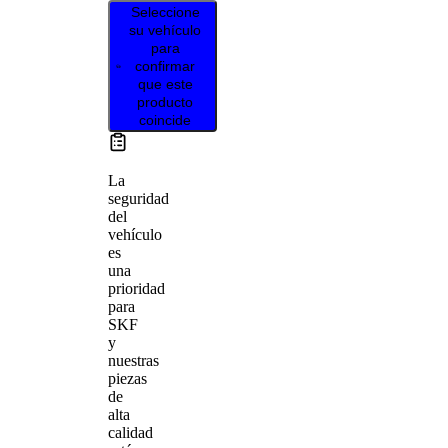
Seleccione
su vehículo
para
confirmar
que este
producto
coincide
La
seguridad
del
vehículo
es
una
prioridad
para
SKF
y
nuestras
piezas
de
alta
calidad