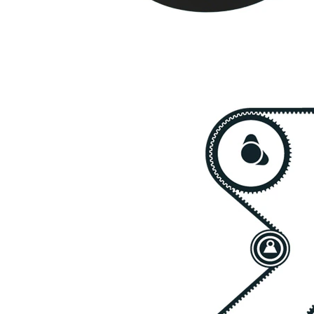
correas
1
03235
dentadas