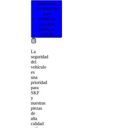
Seleccione
su vehículo
para
confirmar
que este
producto
coincide
La
seguridad
del
vehículo
es
una
prioridad
para
SKF
y
nuestras
piezas
de
alta
calidad