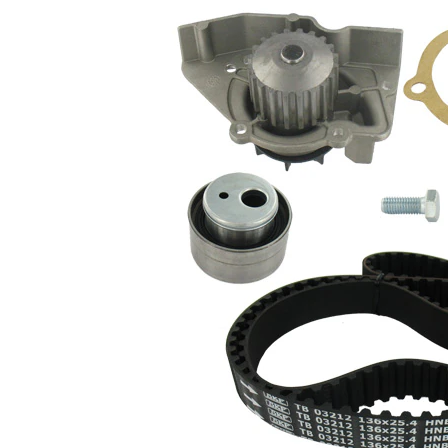
Propiedad
Valor
Número de dientes
136
Artículo
complementario/Información
con juntas
complementaria
con perfil
Correas
redondeado
de dientes
cantidad de tornillos
1
Material rotor de la bomba
Plástico
Ancho de cinta
25,4 mm
Lista de piezas
Número
Nombre del
de
Cantidad
artículo
artículo
Bomba de
agua,
VKPC
1
refrigeración
83636
del motor
Juego de
VKMA
correas
1
03213
dentadas