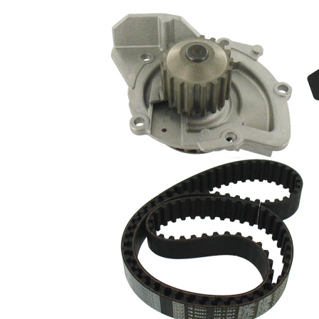
Propiedad
Valor
Número de dientes
116
Artículo
con
complementario/Información
juntas
complementaria
con perfil
de
Correas
dientes
trpezoidal
Material rotor de la bomba
Plástico
Ancho de cinta
25,4 mm
Lista de piezas
Número
Nombre del
de
Cantidad
artículo
artículo
Bomba de
agua,
VKPC
1
refrigeración
83207
del motor
Juego de
VKMA
correas
1
03205
dentadas