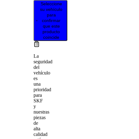
Seleccione
su vehículo
para
confirmar
que este
producto
coincide
La
seguridad
del
vehículo
es
una
prioridad
para
SKF
y
nuestras
piezas
de
alta
calidad