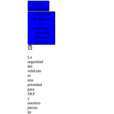
Buscar
distribuidor
Seleccione
su vehículo
para
confirmar
que este
producto
coincide
La
seguridad
del
vehículo
es
una
prioridad
para
SKF
y
nuestras
piezas
de