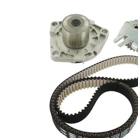
Número de dientes
194
Artículo
complementario/Información
con juntas
complementaria
con perfil
Correas
redondeado
de dientes
Material rotor de la bomba
Plástico
Ancho de cinta
24 mm
Lista de piezas
Número
Nombre del
de
Cantidad
artículo
artículo
Bomba de
agua,
VKPC
1
refrigeración
85101
del motor
Juego de
VKMA
correas
1
02199
dentadas