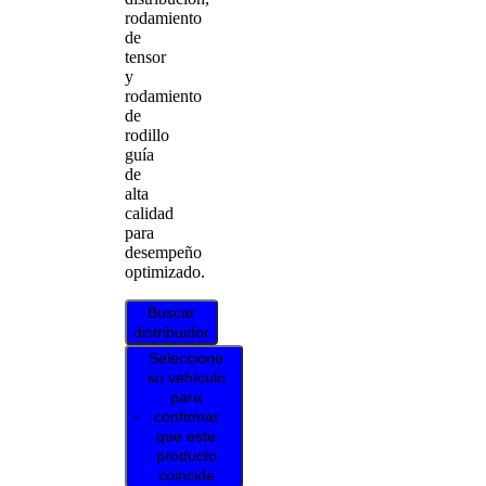
rodamiento
de
tensor
y
rodamiento
de
rodillo
guía
de
alta
calidad
para
desempeño
optimizado.
Buscar
distribuidor
Seleccione
su vehículo
para
confirmar
que este
producto
coincide