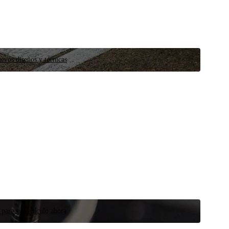
evos diseños y técnicas
 para su vehículo ahora