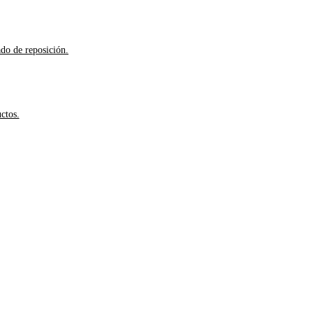
ado de reposición.
ctos.