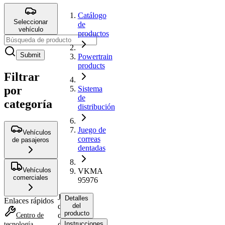
Catálogo
Seleccionar
de
vehículo
productos
Submit
Powertrain
products
Filtrar
por
Sistema
de
categoría
distribución
Juego de
Vehículos
correas
de pasajeros
dentadas
Vehículos
VKMA
comerciales
95976
Juego
Detalles
Enlaces rápidos
de
del
producto
correas
Centro de
dentadas
Instrucciones
tecnología