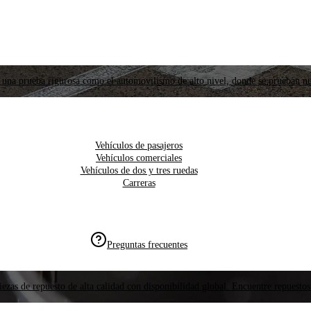
 una prueba rigurosa como el automovilismo de alto nivel, donde se prueban nu
Vehículos de pasajeros
Vehículos comerciales
Vehículos de dos y tres ruedas
Carreras
Preguntas frecuentes
ezas de repuesto de alta calidad con disponibilidad global. Encuentre repuestos