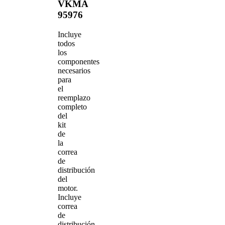
VKMA
95976
Incluye
todos
los
componentes
necesarios
para
el
reemplazo
completo
del
kit
de
la
correa
de
distribución
del
motor.
Incluye
correa
de
distribución,