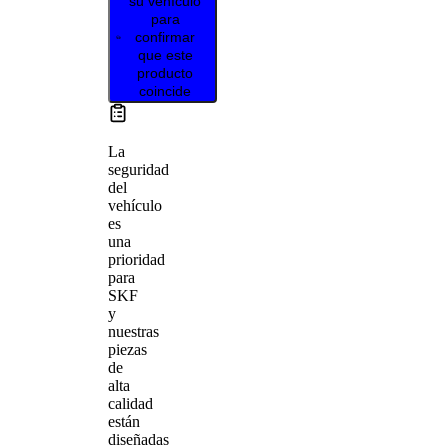
su vehículo
para
confirmar
que este
producto
coincide
La
seguridad
del
vehículo
es
una
prioridad
para
SKF
y
nuestras
piezas
de
alta
calidad
están
diseñadas