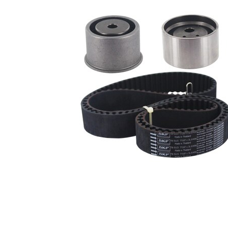
complementario
amortiguador
/ información
de tensado,
complementaria
rodillo tensor
2
con perfil
Correas
redondeado
de dientes
Ancho de cinta
31,8 mm
Lista de piezas
Número
Nombre del
de
Cantidad
artículo
artículo
Polea
inversión/guía,
VKM
1
correa
85002
distribución
Correa
SKF02389
1
dentada
Polea tensora,
VKM
1
correa dentada
75000
Polea tensora,
VKM
1
correa dentada
75684