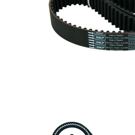
artículo
artículo
Correa
SKF02390
1
dentada
Polea tensora,
VKM
1
correa dentada
75000
Polea
inversión/guía,
VKM
1
correa
85002
distribución