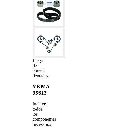
Juego
de
correas
dentadas
VKMA
95613
Incluye
todos
los
componentes
necesarios