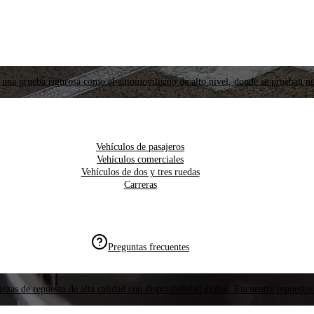
 una prueba rigurosa como el automovilismo de alto nivel, donde se prueban nu
Vehículos de pasajeros
Vehículos comerciales
Vehículos de dos y tres ruedas
Carreras
Preguntas frecuentes
ezas de repuesto de alta calidad con disponibilidad global. Encuentre repuestos