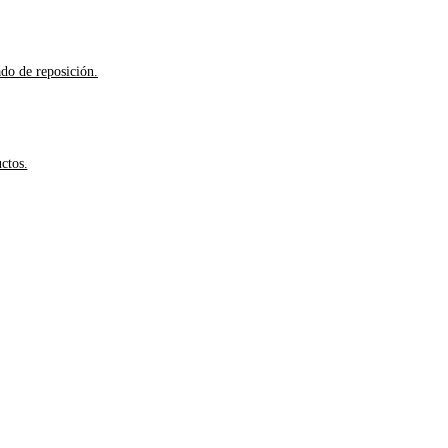
ado de reposición.
ctos.