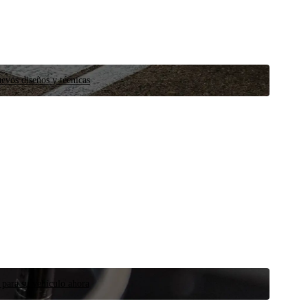
evos diseños y técnicas
 para su vehículo ahora