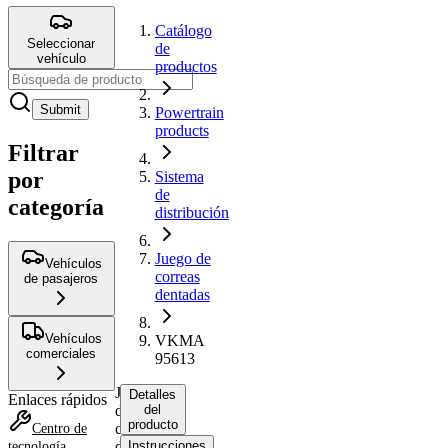
Catálogo
Seleccionar
de
vehículo
productos
Submit
Powertrain
products
Filtrar
por
Sistema
de
categoría
distribución
Juego de
Vehículos
correas
de pasajeros
dentadas
Vehículos
VKMA
comerciales
95613
Juego
Detalles
Enlaces rápidos
de
del
producto
correas
Centro de
dentadas
Instrucciones
tecnología