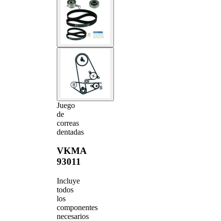
Juego
de
correas
dentadas
VKMA
93011
Incluye
todos
los
componentes
necesarios