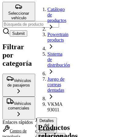
Catálogo
Seleccionar
de
vehículo
productos
Submit
Powertrain
products
Filtrar
por
Sistema
de
categoría
distribución
Juego de
Vehículos
correas
de pasajeros
dentadas
Vehículos
VKMA
comerciales
93011
Juego
Detalles
Enlaces rápidos
de
del
Productos
producto
correas
Centro de
relacionados
dentadas
Instrucciones
tecnología