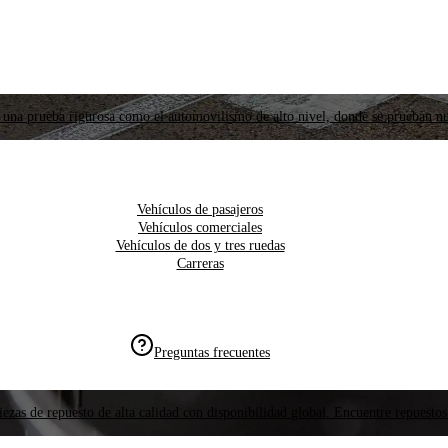
 una prueba rigurosa como el automovilismo de alto nivel, donde se prueban nu
Vehículos de pasajeros
Vehículos comerciales
Vehículos de dos y tres ruedas
Carreras
Preguntas frecuentes
ezas de repuesto de alta calidad con disponibilidad global. Encuentre repuestos