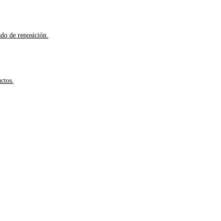
ado de reposición.
ctos.