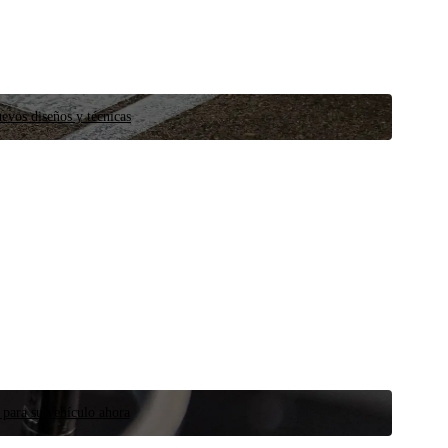
evos diseños y técnicas
 para su vehículo ahora