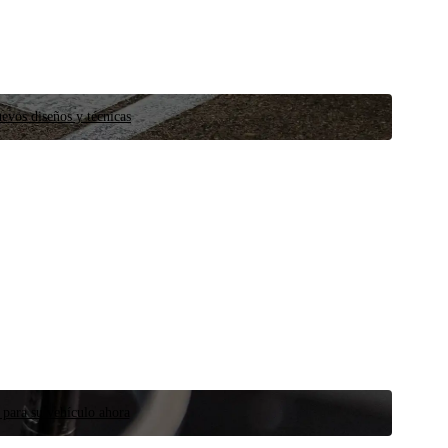
evos diseños y técnicas
 para su vehículo ahora