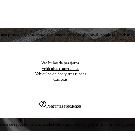
 una prueba rigurosa como el automovilismo de alto nivel, donde se prueban nu
Vehículos de pasajeros
Vehículos comerciales
Vehículos de dos y tres ruedas
Carreras
Preguntas frecuentes
ezas de repuesto de alta calidad con disponibilidad global. Encuentre repuestos