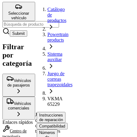
Catálogo
Seleccionar
de
vehículo
productos
Submit
Powertrain
products
Filtrar
por
Sistema
auxiliar
categoría
Juego de
correas
Vehículos
trapezoidales
de pasajeros
VKMA
Vehículos
65229
comerciales
Juego
Instrucciones
de
de reparación
Enlaces rápidos
correas
Compatibilidad
trapezoidales
Centro de
Números
tecnología