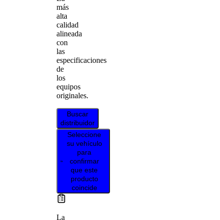
más
alta
calidad
alineada
con
las
especificaciones
de
los
equipos
originales.
Buscar
distribuidor
Seleccione
su vehículo
para
confirmar
que este
producto
coincide
La