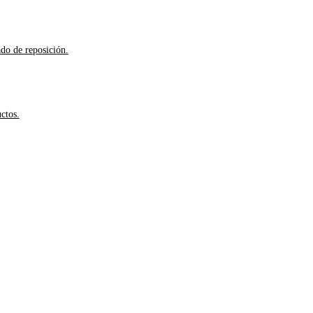
ado de reposición.
ctos.