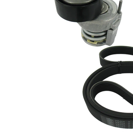
Número de
6
nervaduras
Artículo
complementario
Revisar/sustituir
/ información
poleas libres del
complementaria
alternador
2
No existen
SVHC
sustancias
SVHC
EPDM
Material de las
(Ethylen-
correas
Propylen-Dien-
Caucho)
Lista de piezas
Número
Nombre del
de
Cantidad
artículo
artículo
Correa
VKMV
trapecial poli
1
6PK1736
V
Tensor de
VKM
correa, correa
1
31047