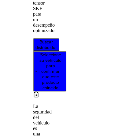
tensor
SKF
para
un
desempeño
optimizado.
Buscar
distribuidor
Seleccione
su vehículo
para
confirmar
que este
producto
coincide
La
seguridad
del
vehículo
es
una