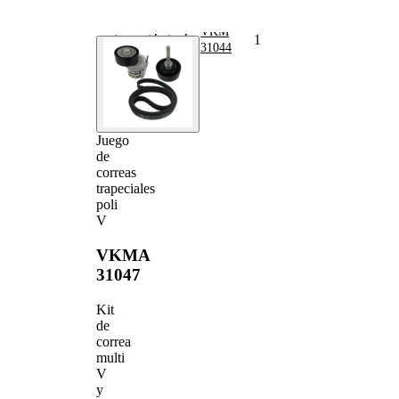
poli V
Polea
VKM
inversión/guía,
1
31044
correa poli V
Juego
de
correas
trapeciales
poli
V
VKMA
31047
Kit
de
correa
multi
V
y