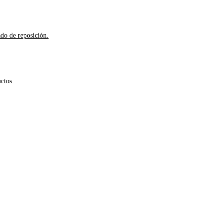
ado de reposición.
ctos.