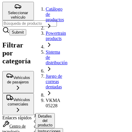
Catálogo
Seleccionar
de
vehículo
productos
Submit
Powertrain
products
Filtrar
por
Sistema
de
categoría
distribución
Juego de
Vehículos
correas
de pasajeros
dentadas
Vehículos
VKMA
comerciales
05228
Juego
Detalles
Enlaces rápidos
de
del
producto
correas
Centro de
dentadas
Instrucciones
tecnología