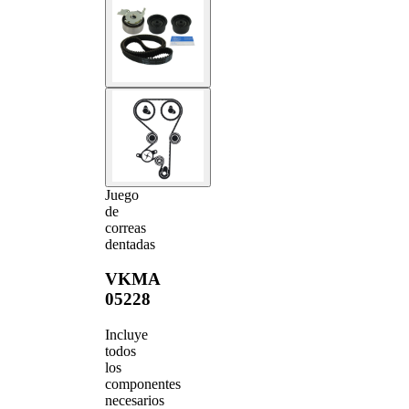
Juego
de
correas
dentadas
VKMA
05228
Incluye
todos
los
componentes
necesarios