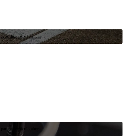
evos diseños y técnicas
 para su vehículo ahora