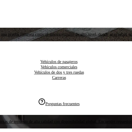
 una prueba rigurosa como el automovilismo de alto nivel, donde se prueban nu
Vehículos de pasajeros
Vehículos comerciales
Vehículos de dos y tres ruedas
Carreras
Preguntas frecuentes
ezas de repuesto de alta calidad con disponibilidad global. Encuentre repuestos