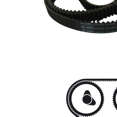
artículo
artículo
Libreta de
SKF01629
1
mantenimiento
Polea
inversión/guía,
SKF01154
2
correa
distribución
Correa
SKF02653
1
dentada
Polea tensora,
VKM
1
correa dentada
15230
Polea
inversión/guía,
VKM
1
correa
25212
distribución