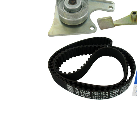
dientes
Color
negro
con perfil
Correas
redondeado
de dientes
Nº art.
herramienta
VKN 1009
recomendada
Ancho de
25,4 mm
cinta
Lista de piezas
Número
Nombre del
de
Cantidad
artículo
artículo
Polea
inversión/guía,
VKM
1
correa
23241
distribución
Correa
SKF02586
1
dentada
Polea tensora,
VKM
1
correa dentada
13241