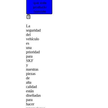
que este
producto
coincide
La
seguridad
del
vehículo
es
una
prioridad
para
SKF
y
nuestras
piezas
de
alta
calidad
están
diseñadas
para
hacer