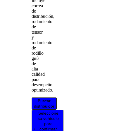
Incluye
correa
de
distribución,
rodamiento
de
tensor
y
rodamiento
de
rodillo
guía
de
alta
calidad
para
desempeño
optimizado.
Buscar
distribuidor
Seleccione
su vehículo
para
confirmar