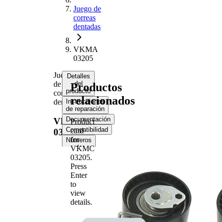
Juego de
correas
dentadas
VKMA
03205
Juego
Detalles
de
del
Productos
producto
correas
relacionados
dentadas
Instrucciones
de reparación
Documentación
VKMA
Product
Compatibilidad
card
03205
for
Números
de
VKMC
equipo
03205
.
original
Press
(OE)
Enter
to
view
Información del producto
details.
Propiedad
Valor
Número de
116