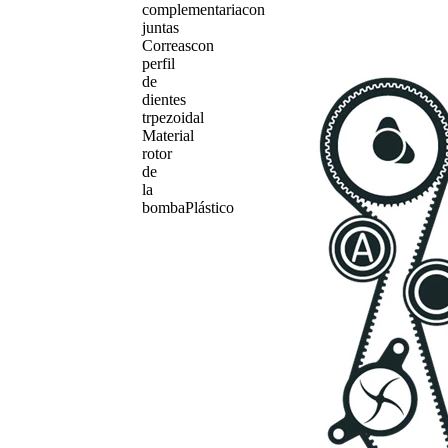
complementaria
con
juntas
Correas
con
perfil
de
dientes
trpezoidal
Material
rotor
de
la
bomba
Plástico