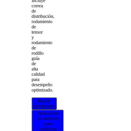
Incluye
correa
de
distribución,
rodamiento
de
tensor
y
rodamiento
de
rodillo
guía
de
alta
calidad
para
desempeño
optimizado.
Buscar
distribuidor
Seleccione
su vehículo
para
confirmar