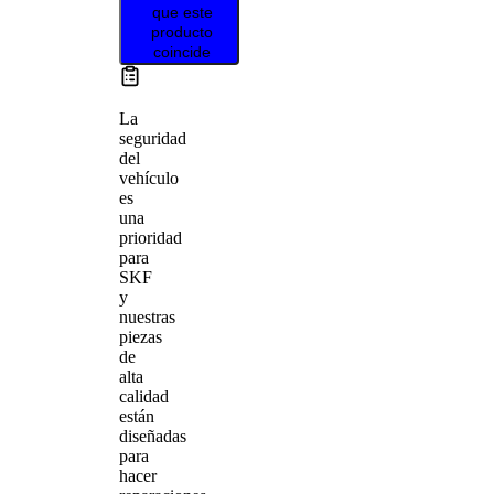
que este
producto
coincide
La
seguridad
del
vehículo
es
una
prioridad
para
SKF
y
nuestras
piezas
de
alta
calidad
están
diseñadas
para
hacer