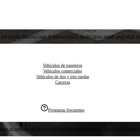
 una prueba rigurosa como el automovilismo de alto nivel, donde se prueban nu
Vehículos de pasajeros
Vehículos comerciales
Vehículos de dos y tres ruedas
Carreras
Preguntas frecuentes
ezas de repuesto de alta calidad con disponibilidad global. Encuentre repuestos