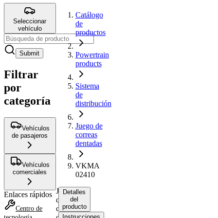
Catálogo
Seleccionar
de
vehículo
productos
Submit
Powertrain
products
Filtrar
por
Sistema
de
categoría
distribución
Juego de
Vehículos
correas
de pasajeros
dentadas
Vehículos
VKMA
comerciales
02410
Juego
Detalles
Enlaces rápidos
de
del
producto
correas
Centro de
dentadas
Instrucciones
tecnología