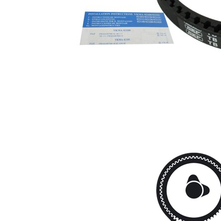
artículo
artículo
Correa
SKF02561
1
dentada
Polea
tensora,
VKM
1
correa
12200
dentada