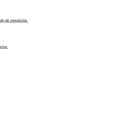
ado de reposición.
ctos.