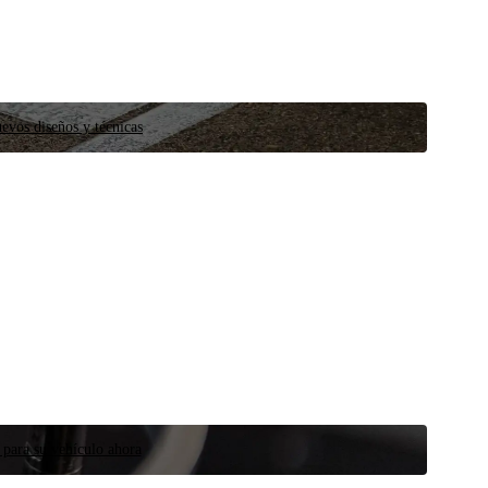
evos diseños y técnicas
 para su vehículo ahora