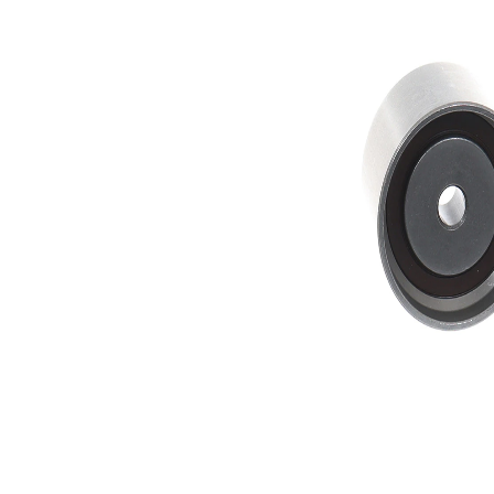
60
Diámetro
mm
35
Ancho
mm