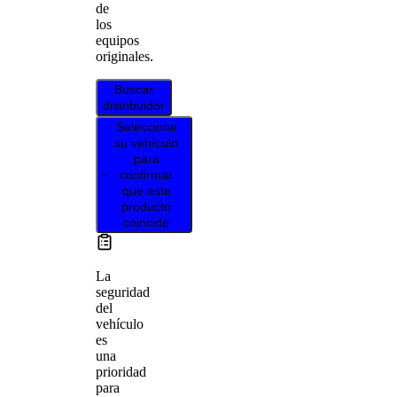
de
los
equipos
originales.
Buscar
distribuidor
Seleccione
su vehículo
para
confirmar
que este
producto
coincide
La
seguridad
del
vehículo
es
una
prioridad
para