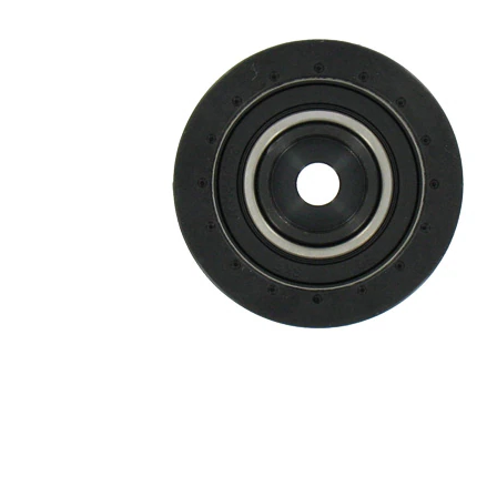
60
Diámetro
mm
34
Ancho
mm
Diámetro
69
de brida
mm