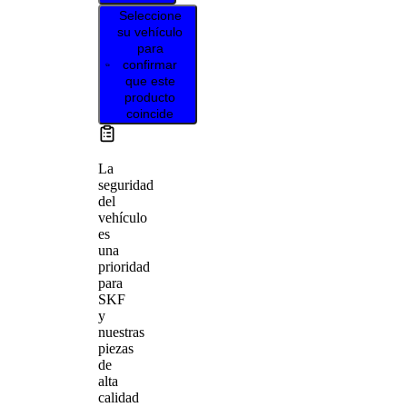
Seleccione
su vehículo
para
confirmar
que este
producto
coincide
La
seguridad
del
vehículo
es
una
prioridad
para
SKF
y
nuestras
piezas
de
alta
calidad