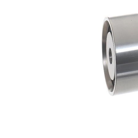
62
Diámetro
mm
37
Ancho
mm