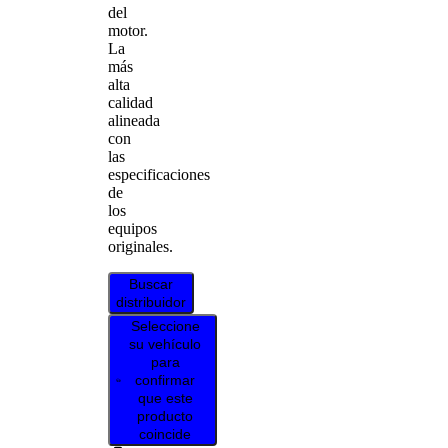
del
motor.
La
más
alta
calidad
alineada
con
las
especificaciones
de
los
equipos
originales.
Buscar
distribuidor
Seleccione
su vehículo
para
confirmar
que este
producto
coincide