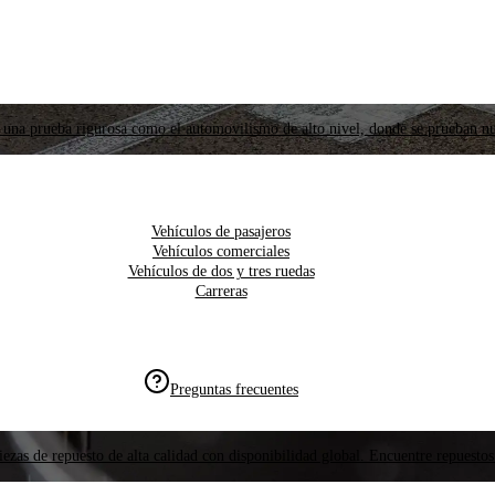
 una prueba rigurosa como el automovilismo de alto nivel, donde se prueban nu
Vehículos de pasajeros
Vehículos comerciales
Vehículos de dos y tres ruedas
Carreras
Preguntas frecuentes
ezas de repuesto de alta calidad con disponibilidad global. Encuentre repuestos