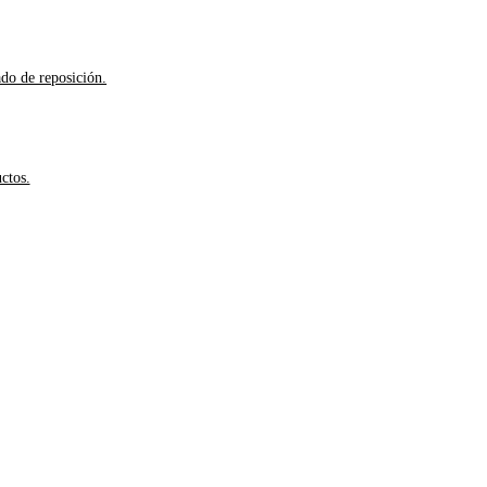
ado de reposición.
ctos.