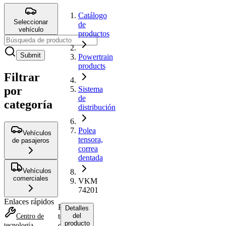
Catálogo
Seleccionar
de
vehículo
productos
Submit
Powertrain
products
Filtrar
por
Sistema
de
categoría
distribución
Polea
Vehículos
tensora,
de pasajeros
correa
dentada
Vehículos
comerciales
VKM
74201
Enlaces rápidos
Polea
Detalles
tensora,
del
Centro de
producto
correa
tecnología