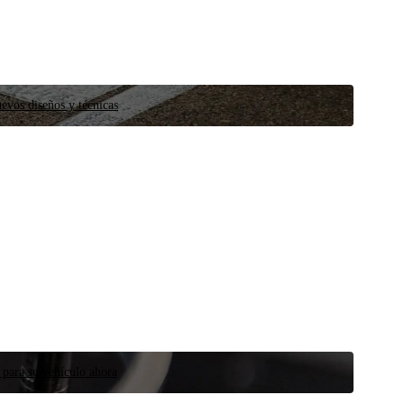
evos diseños y técnicas
 para su vehículo ahora