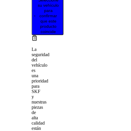
su vehículo
para
confirmar
que este
producto
coincide
La
seguridad
del
vehículo
es
una
prioridad
para
SKF
y
nuestras
piezas
de
alta
calidad
están