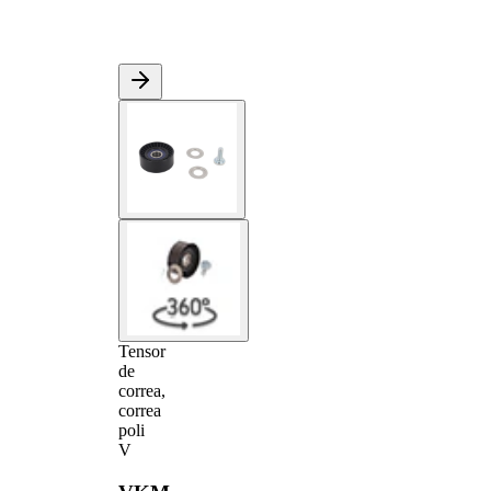
Tensor
de
correa,
correa
poli
V