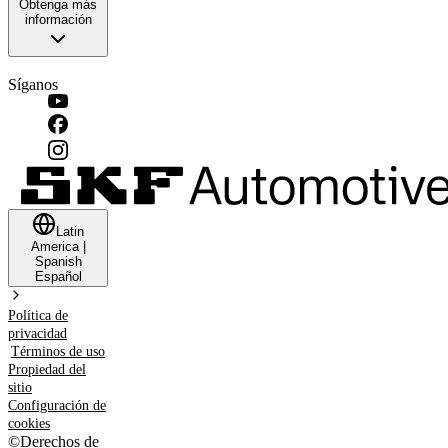
Obtenga más
información
Síganos
Latin
America
|
Spanish
Español
Política de
privacidad
Términos de uso
Propiedad del
sitio
Configuración de
cookies
©
Derechos de