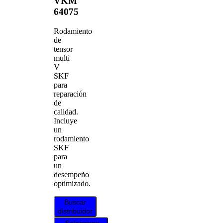
VKM
64075
Rodamiento
de
tensor
multi
V
SKF
para
reparación
de
calidad.
Incluye
un
rodamiento
SKF
para
un
desempeño
optimizado.
Buscar
distribuidor
Seleccione