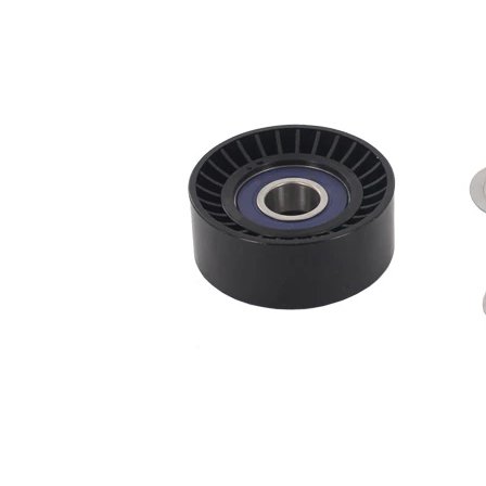
Juego
VKM
alternativo de
64065
reparación