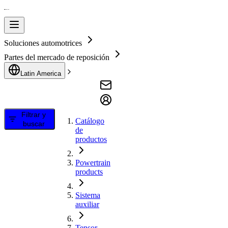
Soluciones automotrices
Partes del mercado de reposición
Latin America
Filtrar y
Catálogo
buscar
de
productos
Powertrain
products
Sistema
auxiliar
Tensor