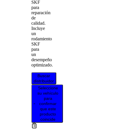
SKF
para
reparación
de
calidad.
Incluye
un
rodamiento
SKF
para
un
desempeño
optimizado.
Buscar
distribuidor
Seleccione
su vehículo
para
confirmar
que este
producto
coincide