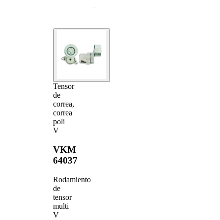
Tensor
de
correa,
correa
poli
V
VKM
64037
Rodamiento
de
tensor
multi
V