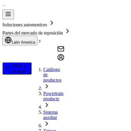
Soluciones automotrices
Partes del mercado de reposición
Latin America
Filtrar y
Catálogo
buscar
de
productos
Powertrain
products
Sistema
auxiliar
Tensor