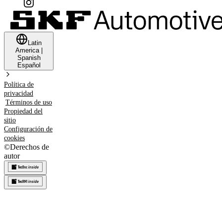
Latin
America
|
Spanish
Español
Política de
privacidad
Términos de uso
Propiedad del
sitio
Configuración de
cookies
©
Derechos de
autor