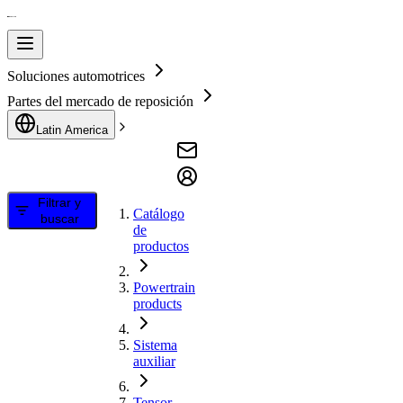
Soluciones automotrices
Partes del mercado de reposición
Latin America
Filtrar y
Catálogo
buscar
de
productos
Powertrain
products
Sistema
auxiliar
Tensor