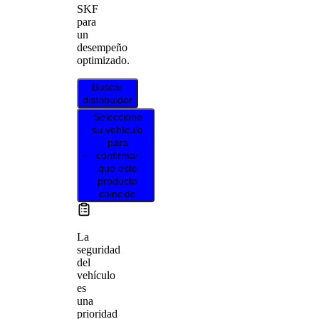
SKF
para
un
desempeño
optimizado.
Buscar
distribuidor
Seleccione
su vehículo
para
confirmar
que este
producto
coincide
La
seguridad
del
vehículo
es
una
prioridad