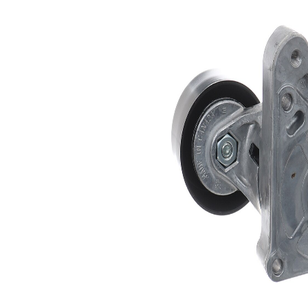
Ancho
33 mm
Accionamiento
automático
rodillo tensor