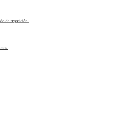
ado de reposición.
ctos.