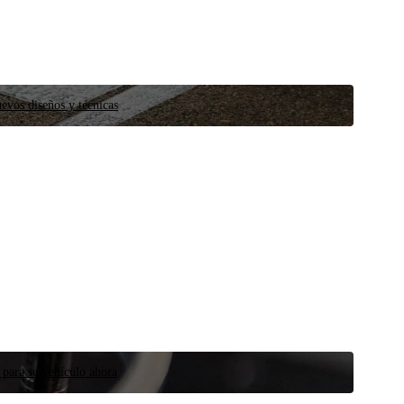
evos diseños y técnicas
 para su vehículo ahora