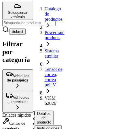
Catálogo
Seleccionar
de
vehículo
productos
Submit
Powertrain
products
Filtrar
por
Sistema
auxiliar
categoría
Tensor de
correa,
Vehículos
correa
de pasajeros
poli V
Vehículos
VKM
comerciales
62026
Tensor
Detalles
Enlaces rápidos
de
del
producto
correa,
Centro de
correa
Instrucciones
tecnología