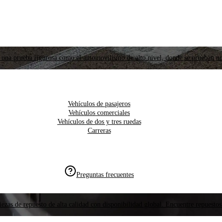
 una prueba rigurosa como el automovilismo de alto nivel, donde se prueban nu
Vehículos de pasajeros
Vehículos comerciales
Vehículos de dos y tres ruedas
Carreras
Preguntas frecuentes
ezas de repuesto de alta calidad con disponibilidad global. Encuentre repuestos