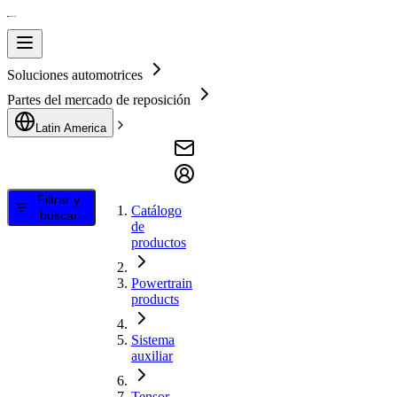
Soluciones automotrices
Partes del mercado de reposición
Latin America
Filtrar y
Catálogo
buscar
de
productos
Powertrain
products
Sistema
auxiliar
Tensor