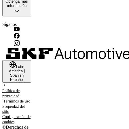
Obtenga más
información
Síganos
Latin
America
|
Spanish
Español
Política de
privacidad
Términos de uso
Propiedad del
sitio
Configuración de
cookies
©
Derechos de