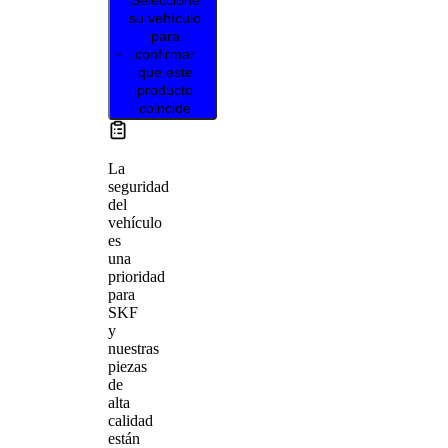
su vehículo
para
confirmar
que este
producto
coincide
La
seguridad
del
vehículo
es
una
prioridad
para
SKF
y
nuestras
piezas
de
alta
calidad
están