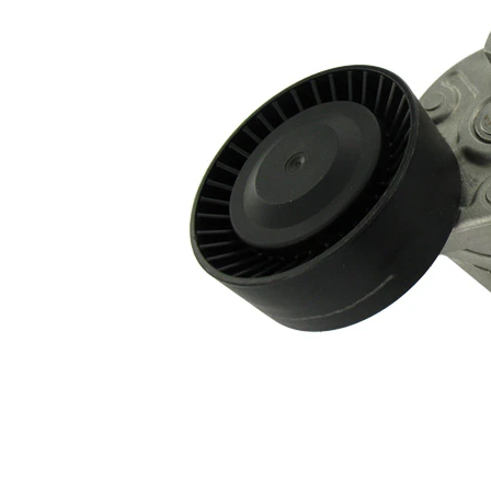
Ancho
26 mm
Accionamiento
automático
rodillo tensor
Juego
VKM
alternativo de
38202-1
reparación