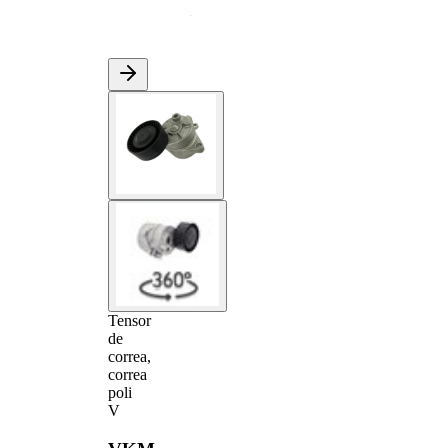
Tensor
de
correa,
correa
poli
V