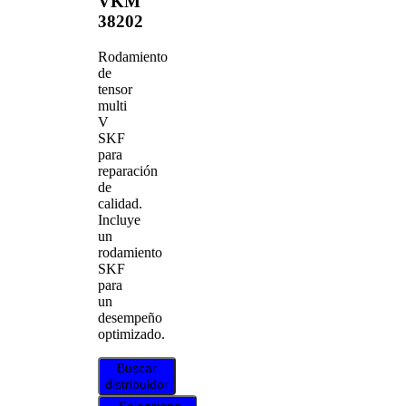
VKM
38202
Rodamiento
de
tensor
multi
V
SKF
para
reparación
de
calidad.
Incluye
un
rodamiento
SKF
para
un
desempeño
optimizado.
Buscar
distribuidor
Seleccione