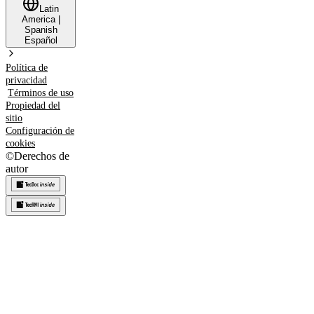
Latin
America
|
Spanish
Español
Política de
privacidad
Términos de uso
Propiedad del
sitio
Configuración de
cookies
©
Derechos de
autor