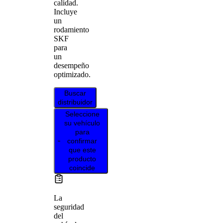
calidad.
Incluye
un
rodamiento
SKF
para
un
desempeño
optimizado.
Buscar
distribuidor
Seleccione
su vehículo
para
confirmar
que este
producto
coincide
La
seguridad
del