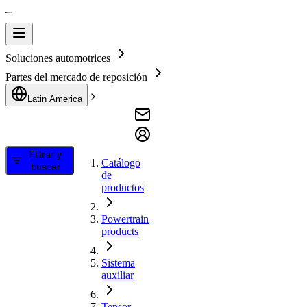
Soluciones automotrices
Partes del mercado de reposición
Latin America
Filtrar y
Catálogo
buscar
de
productos
Powertrain
products
Sistema
auxiliar
Tensor