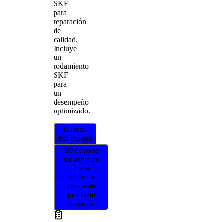
SKF
para
reparación
de
calidad.
Incluye
un
rodamiento
SKF
para
un
desempeño
optimizado.
Buscar
distribuidor
Seleccione
su vehículo
para
confirmar
que este
producto
coincide