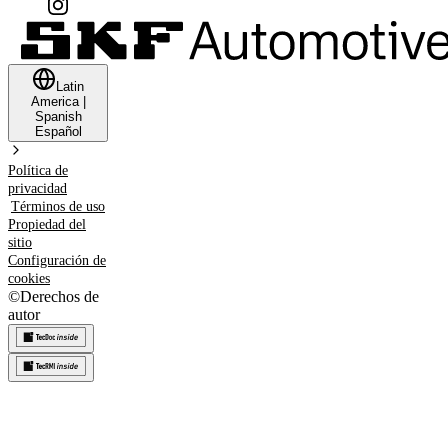
Latin
America
|
Spanish
Español
Política de
privacidad
Términos de uso
Propiedad del
sitio
Configuración de
cookies
©
Derechos de
autor