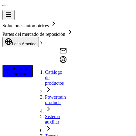
Soluciones automotrices
Partes del mercado de reposición
Latin America
Filtrar y
Catálogo
buscar
de
productos
Powertrain
products
Sistema
auxiliar
Tensor