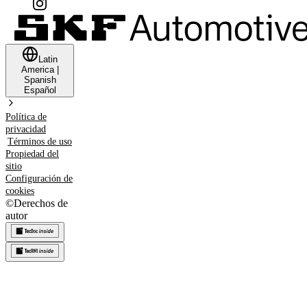
Latin
America
|
Spanish
Español
Política de
privacidad
Términos de uso
Propiedad del
sitio
Configuración de
cookies
©
Derechos de
autor