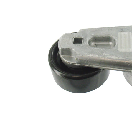
Ancho
27 mm
Accionamiento
automático
rodillo tensor