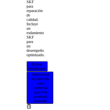
SKF
para
reparación
de
calidad.
Incluye
un
rodamiento
SKF
para
un
desempeño
optimizado.
Buscar
distribuidor
Seleccione
su vehículo
para
confirmar
que este
producto
coincide