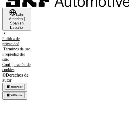
Latin
America
|
Spanish
Español
Política de
privacidad
Términos de uso
Propiedad del
sitio
Configuración de
cookies
©
Derechos de
autor