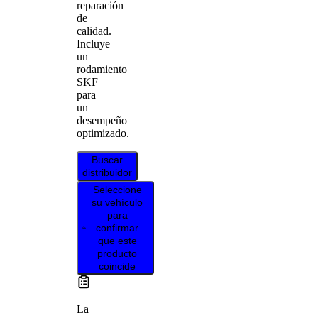
reparación
de
calidad.
Incluye
un
rodamiento
SKF
para
un
desempeño
optimizado.
Buscar
distribuidor
Seleccione
su vehículo
para
confirmar
que este
producto
coincide
La