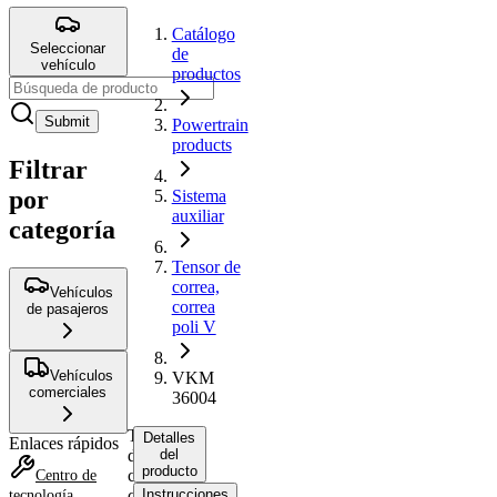
Catálogo
Seleccionar
de
vehículo
productos
Submit
Powertrain
products
Filtrar
por
Sistema
auxiliar
categoría
Tensor de
correa,
Vehículos
correa
de pasajeros
poli V
Vehículos
VKM
comerciales
36004
Tensor
Detalles
Enlaces rápidos
de
del
producto
correa,
Centro de
correa
Instrucciones
tecnología