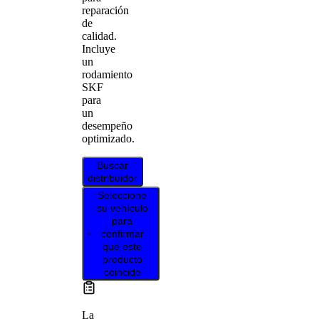
reparación
de
calidad.
Incluye
un
rodamiento
SKF
para
un
desempeño
optimizado.
Buscar
distribuidor
Seleccione
su vehículo
para
confirmar
que este
producto
coincide
La