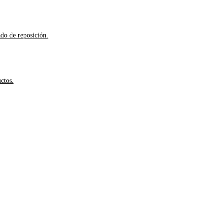
ado de reposición.
ctos.