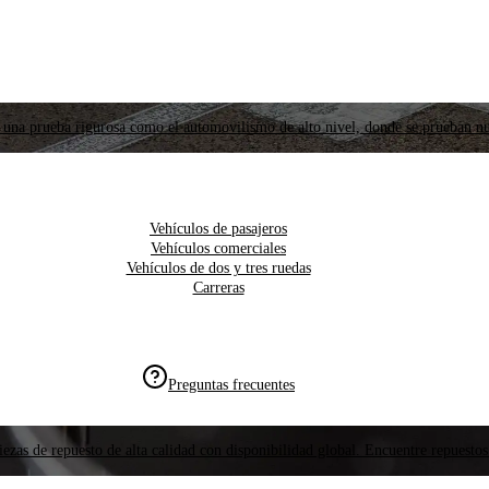
 una prueba rigurosa como el automovilismo de alto nivel, donde se prueban nu
Vehículos de pasajeros
Vehículos comerciales
Vehículos de dos y tres ruedas
Carreras
Preguntas frecuentes
ezas de repuesto de alta calidad con disponibilidad global. Encuentre repuestos