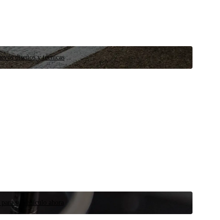
evos diseños y técnicas
 para su vehículo ahora