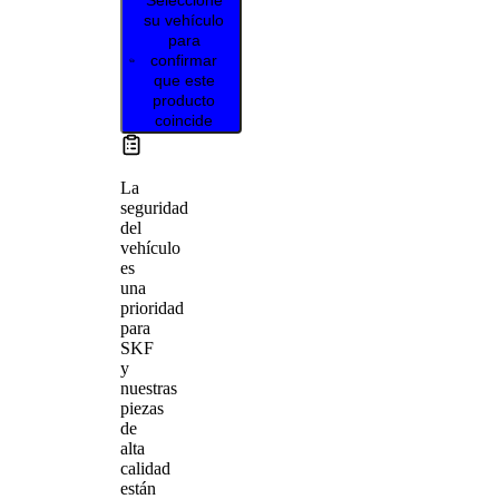
su vehículo
para
confirmar
que este
producto
coincide
La
seguridad
del
vehículo
es
una
prioridad
para
SKF
y
nuestras
piezas
de
alta
calidad
están