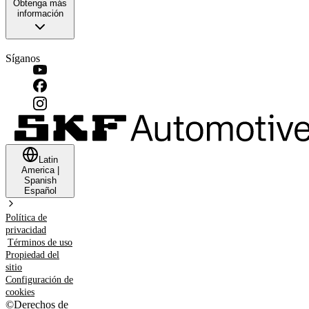
Obtenga más
información
Síganos
Latin
America
|
Spanish
Español
Política de
privacidad
Términos de uso
Propiedad del
sitio
Configuración de
cookies
©
Derechos de