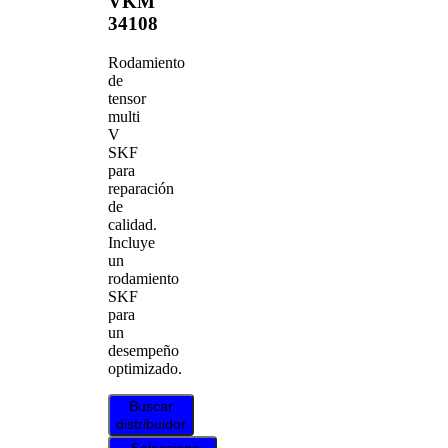
VKM
34108
Rodamiento
de
tensor
multi
V
SKF
para
reparación
de
calidad.
Incluye
un
rodamiento
SKF
para
un
desempeño
optimizado.
Buscar
distribuidor
Seleccione