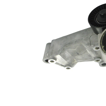
Ancho
26 mm
Accionamiento
automático
rodillo tensor
Juego
VKM
alternativo de
37050-1
reparación