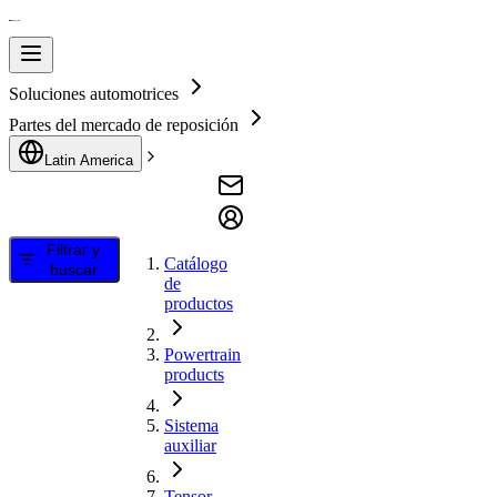
Soluciones automotrices
Partes del mercado de reposición
Latin America
Filtrar y
Catálogo
buscar
de
productos
Powertrain
products
Sistema
auxiliar
Tensor