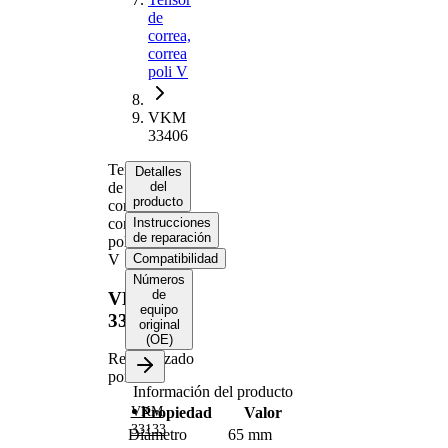
de
correa,
correa
poli V
VKM
33406
Tensor
Detalles
de
del
producto
correa,
correa
Instrucciones
de reparación
poli
V
Compatibilidad
Números
de
VKM
equipo
33406
original
(OE)
Reemplazado
por
Información del producto
Propiedad
Valor
VKM
33133
Diámetro
65 mm