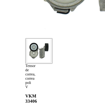
Tensor
de
correa,
correa
poli
V
VKM
33406