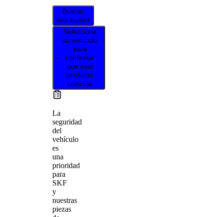
Buscar
distribuidor
Seleccione
su vehículo
para
confirmar
que este
producto
coincide
La
seguridad
del
vehículo
es
una
prioridad
para
SKF
y
nuestras
piezas