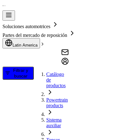
Soluciones automotrices
Partes del mercado de reposición
Latin America
Filtrar y
Catálogo
buscar
de
productos
Powertrain
products
Sistema
auxiliar
Tensor