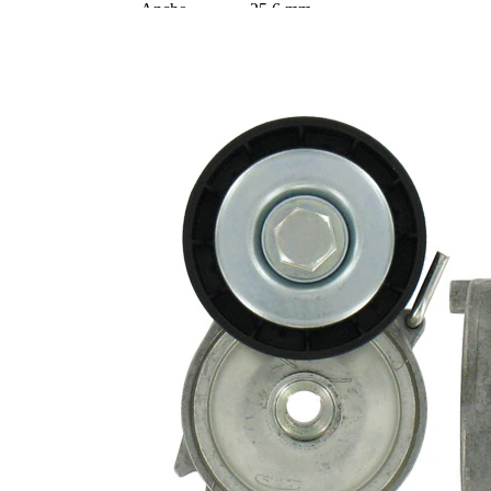
Ancho
25,6 mm
Accionamiento
automático
rodillo tensor
Juego
VKM
alternativo de
33133-1
reparación