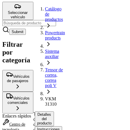
Catálogo
Seleccionar
de
vehículo
productos
Submit
Powertrain
products
Filtrar
por
Sistema
auxiliar
categoría
Tensor de
correa,
Vehículos
correa
de pasajeros
poli V
Vehículos
VKM
comerciales
31310
Tensor
Detalles
Enlaces rápidos
de
del
producto
correa,
Centro de
correa
Instrucciones
tecnología