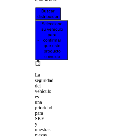
Buscar
distribuidor
Seleccione
su vehículo
para
confirmar
que este
producto
coincide
La
seguridad
del
vehículo
es
una
prioridad
para
SKF
y
nuestras
piezas