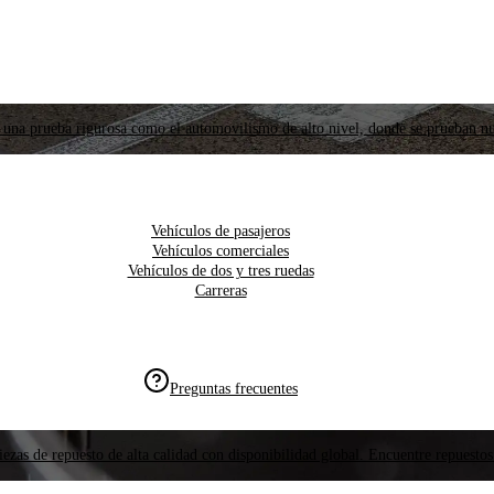
 una prueba rigurosa como el automovilismo de alto nivel, donde se prueban nu
Vehículos de pasajeros
Vehículos comerciales
Vehículos de dos y tres ruedas
Carreras
Preguntas frecuentes
ezas de repuesto de alta calidad con disponibilidad global. Encuentre repuestos