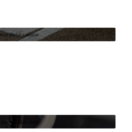
evos diseños y técnicas
 para su vehículo ahora