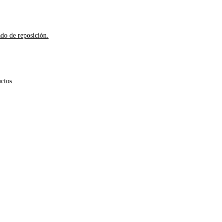
ado de reposición.
ctos.